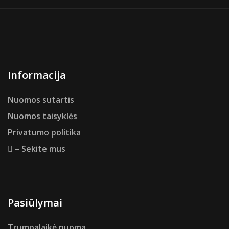
Informacija
Nuomos sutartis
Nuomos taisyklės
Privatumo politika
– Sekite mus
Pasiūlymai
Trumpalaikė nuoma