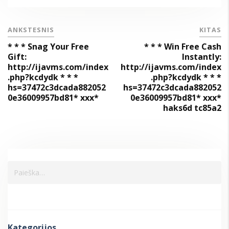
ANKSTESNIS
KITAS
* * * Snag Your Free
* * * Win Free Cash
Gift:
Instantly:
http://ijavms.com/index
http://ijavms.com/index
.php?kcdydk * * *
.php?kcdydk * * *
hs=37472c3dcada882052
hs=37472c3dcada882052
0e36009957bd81* ххх*
0e36009957bd81* ххх*
haks6d tc85a2
Kategorijos