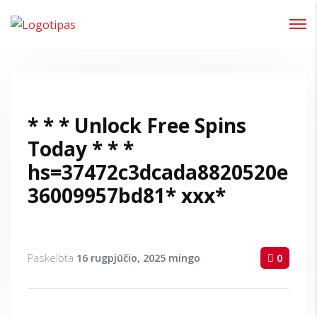
Prisijungti
Pamiršote slaptažodį?
* * * Unlock Free Spins
Today * * *
hs=37472c3dcada8820520e
36009957bd81* ххх*
Paskelbta
16 rugpjūčio, 2025
mingo
0