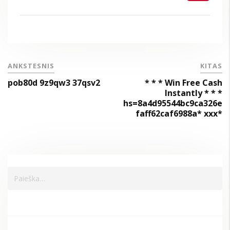
ANKSTESNIS
KITAS
pob80d 9z9qw3 37qsv2
* * * Win Free Cash
Instantly * * *
hs=8a4d95544bc9ca326e
faff62caf6988a* ххх*