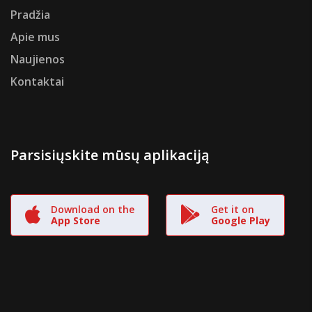
Pradžia
Apie mus
Naujienos
Kontaktai
Parsisiųskite mūsų aplikaciją
Download on the
Get it on
App Store
Google Play