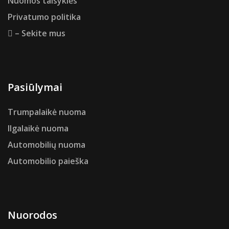
Nuomos taisyklės
Privatumo politika
– Sekite mus
Pasiūlymai
Trumpalaikė nuoma
Ilgalaikė nuoma
Automobilių nuoma
Automobilio paieška
Nuorodos