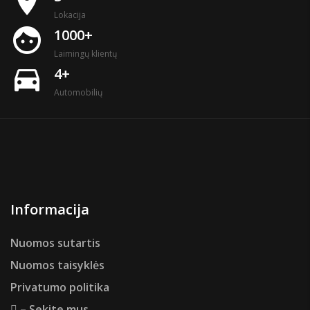
place
Lokacija
face
1000+
Laimingų klientų
directions_car
4+
Automobilių
Informacija
Nuomos sutartis
Nuomos taisyklės
Privatumo politika
– Sekite mus