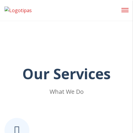
Prisijungti
Pamiršote slaptažodį?
Our
Services
What We Do