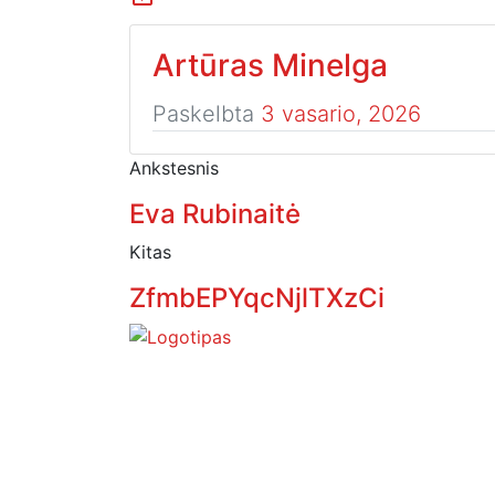
Artūras Minelga
Paskelbta
3 vasario, 2026
Ankstesnis
Eva Rubinaitė
Kitas
ZfmbEPYqcNjlTXzCi