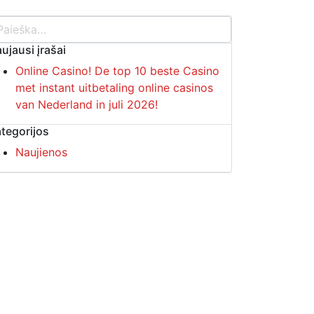
ujausi įrašai
Online Casino! De top 10 beste Casino
met instant uitbetaling online casinos
van Nederland in juli 2026!
tegorijos
Naujienos