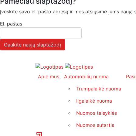
Pamečiau slaptažodį?
Įveskite savo el. pašto adresą ir mes atsiųsime jums naują s
El. paštas
Gaukite naują slaptažodį
Apie mus
Automobilių nuoma
Pasi
Trumpalaikė nuoma
Ilgalaikė nuoma
Nuomos taisyklės
Nuomos sutartis
exit_to_app