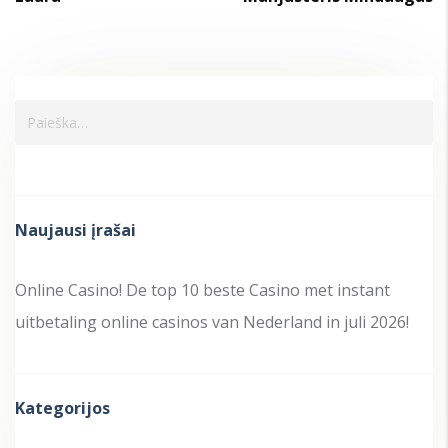
Naujausi įrašai
Online Casino! De top 10 beste Casino met instant
uitbetaling online casinos van Nederland in juli 2026!
Kategorijos