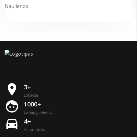
Naujienos
place
3+
Lokacija
face
1000+
Laimingų klientų
directions_car
4+
Automobilių