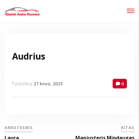
Prisijungti
Pamiršote slaptažodį?
Audrius
Paskelbta
27 kovo, 2025
0
ANKSTESNIS
KITAS
Laura
Manjusteris Mindaugas