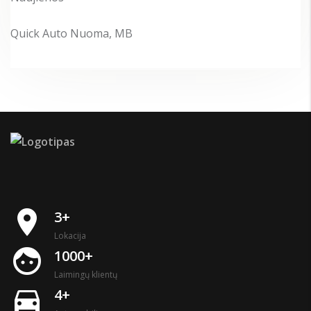
Quick Auto Nuoma, MB
place
3+
Lokacija
face
1000+
Laimingų klientų
directions_car
4+