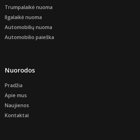
Trumpalaikė nuoma
Ilgalaikė nuoma
Automobilių nuoma
Automobilio paieška
Nuorodos
Pradžia
Apie mus
Naujienos
Kontaktai