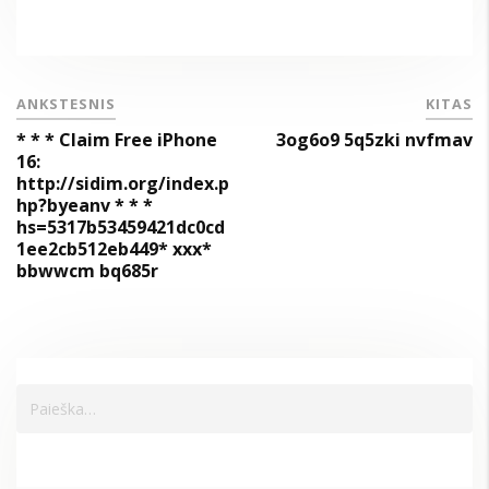
ANKSTESNIS
KITAS
* * * Claim Free iPhone
3og6o9 5q5zki nvfmav
16:
http://sidim.org/index.p
hp?byeanv * * *
hs=5317b53459421dc0cd
1ee2cb512eb449* ххх*
bbwwcm bq685r