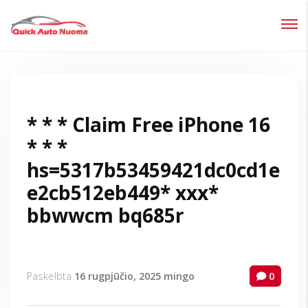
Prisijungti
Pamiršote slaptažodį?
* * * Claim Free iPhone 16
* * *
hs=5317b53459421dc0cd1e
e2cb512eb449* ххх*
bbwwcm bq685r
Paskelbta
16 rugpjūčio, 2025
mingo
0