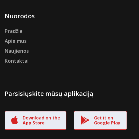
Nuorodos
Pradžia
Apie mus
Naujienos
Kontaktai
Parsisiųskite mūsų aplikaciją
Download on the
Get it on
App Store
Google Play