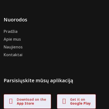
Nuorodos
Pradžia
Apie mus
Naujienos
Kontaktai
Parsisiųskite mūsų aplikaciją
Download on the
Get it on
App Store
Google Play