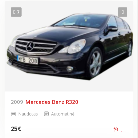
7
2009
Mercedes Benz R320
Naudotas
Automatinė
25
€