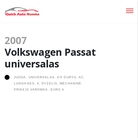
Prisijungti
2007
Pamiršote slaptažodį?
Volkswagen Passat
universalas
JUODA, UNIVERSALAS, 4/5 DURYS, AC,
LUGGAGES: 4, DYZELIS, MECHANINĖ,
PRIEKIS VAROMAS, EURO 4