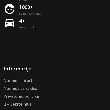
face
1000+
Laimingų klientų
directions_car
4+
Automobilių
Informacija
Nuomos sutartis
Nuomos taisyklės
Privatumo politika
– Sekite mus