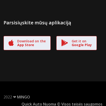
Parsisiųskite mūsų aplikaciją
Download on the
Get it on
App Store
Google Play
2022 ❤
MINGO
Quick Auto Nuoma © Visos teisės saugomos