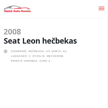
Prisijungti
2008
Pamiršote slaptažodį?
Seat Leon hečbekas
SIDABRINĖ, HEČBEKAS, 4/5 DURYS, AC,
LUGGAGES: 2, DYZELIS, MECHANINĖ,
PRIEKIS VAROMAS, EURO 4