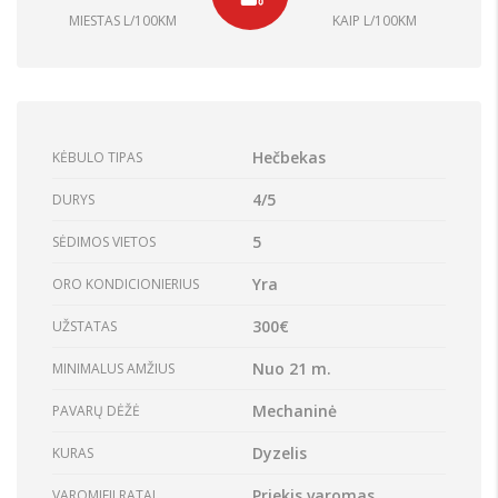
MIESTAS L/100KM
KAIP L/100KM
Hečbekas
KĖBULO TIPAS
4/5
DURYS
5
SĖDIMOS VIETOS
Yra
ORO KONDICIONIERIUS
300€
UŽSTATAS
Nuo 21 m.
MINIMALUS AMŽIUS
Mechaninė
PAVARŲ DĖŽĖ
Dyzelis
KURAS
Priekis varomas
VAROMIEJI RATAI