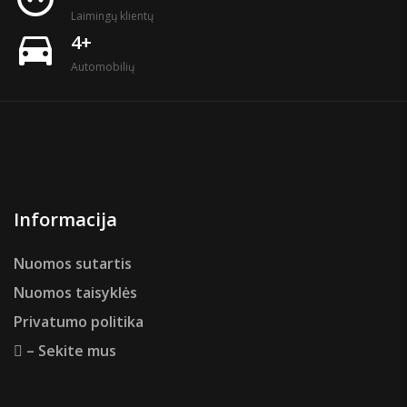
Laimingų klientų
directions_car
4+
Automobilių
Informacija
Nuomos sutartis
Nuomos taisyklės
Privatumo politika
– Sekite mus