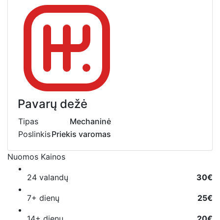
Pavarų dežė
Tipas
Mechaninė
Poslinkis
Priekis varomas
Nuomos Kainos
24 valandų
30€
7+ dienų
25€
14+ dienų
20€