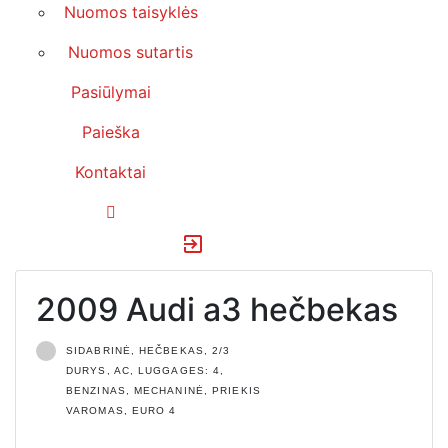
Nuomos taisyklės
Nuomos sutartis
Pasiūlymai
Paieška
Kontaktai
exit_to_app
2009
Audi a3 hečbekas
SIDABRINĖ, HEČBEKAS, 2/3
DURYS, AC, LUGGAGES: 4,
BENZINAS, MECHANINĖ, PRIEKIS
VAROMAS, EURO 4