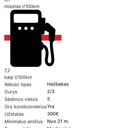
miestas l/100km
7,2
kaip l/100km
Hečbekas
Kėbulo tipas
2/3
Durys
5
Sėdimos vietos
Yra
Oro kondicionierius
300€
Užstatas
Nuo 21 m.
Minimalus amžius