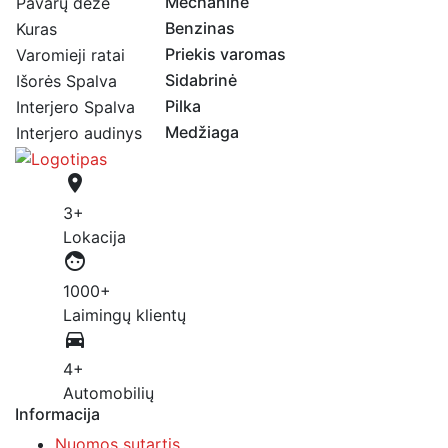
Mechaninė
Pavarų dėžė
Benzinas
Kuras
Priekis varomas
Varomieji ratai
Sidabrinė
Išorės Spalva
Pilka
Interjero Spalva
Medžiaga
Interjero audinys
place
3+
Lokacija
face
1000+
Laimingų klientų
directions_car
4+
Automobilių
Informacija
Nuomos sutartis