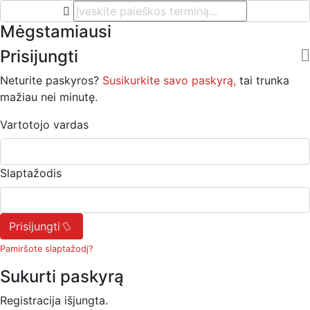
Mėgstamiausi
Prisijungti
Neturite paskyros?
Susikurkite savo paskyrą,
tai trunka
mažiau nei minutę.
Vartotojo vardas
Slaptažodis
Prisijungti
Pamiršote slaptažodį?
Sukurti paskyrą
Registracija išjungta.