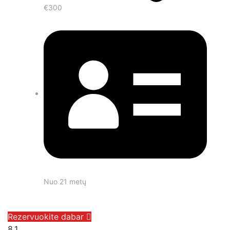
€300
Nuo 21 metų
Rezervuokite dabar
8,1