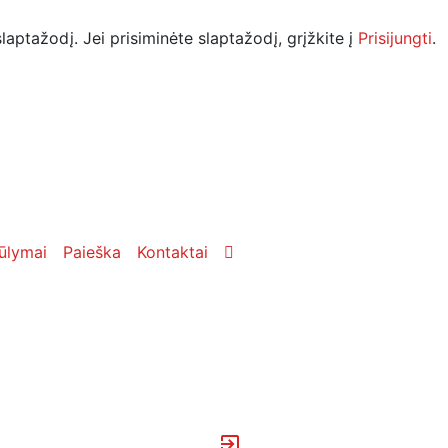
laptažodį. Jei prisiminėte slaptažodį, grįžkite į
Prisijungti
.
ūlymai
Paieška
Kontaktai
exit_to_app