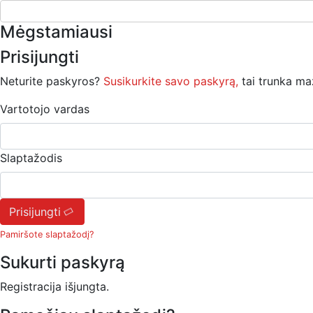
Mėgstamiausi
Prisijungti
Neturite paskyros?
Susikurkite savo paskyrą,
tai trunka ma
Vartotojo vardas
Slaptažodis
Prisijungti
Pamiršote slaptažodį?
Sukurti paskyrą
Registracija išjungta.