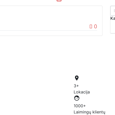
Ka
0
place
3+
Lokacija
face
1000+
Laimingų klientų