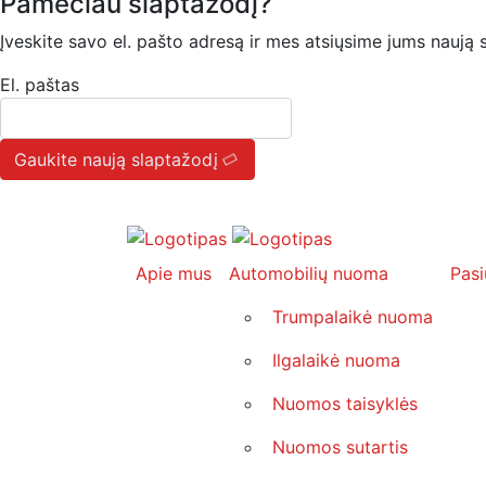
Pamečiau slaptažodį?
Įveskite savo el. pašto adresą ir mes atsiųsime jums naują s
El. paštas
Gaukite naują slaptažodį
Apie mus
Automobilių nuoma
Pasi
Trumpalaikė nuoma
Ilgalaikė nuoma
Nuomos taisyklės
Nuomos sutartis