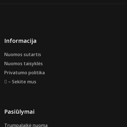
Informacija
Nuomos sutartis
Nuomos taisyklės
Privatumo politika
– Sekite mus
Pasiūlymai
Trumpalaikė nuoma