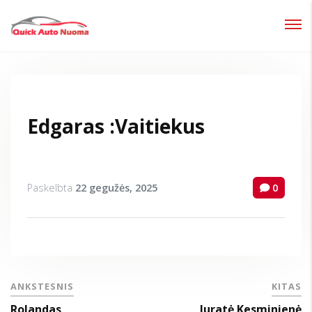
Prisijungti
Pamiršote slaptažodį?
Edgaras :Vaitiekus
Paskelbta
22 gegužės, 2025
0
ANKSTESNIS
KITAS
Rolandas
Juratė Kesminienė