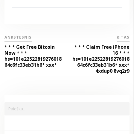
ANKSTESNIS
KITAS
* * * Get Free Bitcoin
* * * Claim Free iPhone
Now * * *
16 * * *
hs=101e22522819276018
hs=101e22522819276018
64c6fc33eb31b6* ххх*
64c6fc33eb31b6* ххх*
4xdup0 8vq2r9