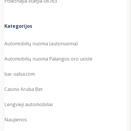
Poleznaya-statya-06763
Kategorijos
Automobilių nuoma (autonuoma)
Automobilių nuoma Palangos oro uoste
bar-salsa.com
Casino Aruba Bet
Lengvieji automobiliai
Naujienos