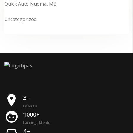
Quick Auto Nuoma, MB
uncategorized
place
3+
Lokacija
face
1000+
Laimingų klientų
4+