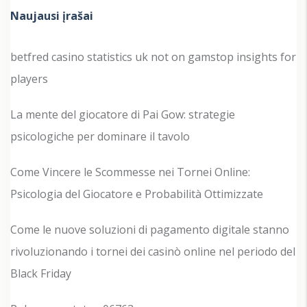
Naujausi įrašai
betfred casino statistics uk not on gamstop insights for
players
La mente del giocatore di Pai Gow: strategie
psicologiche per dominare il tavolo
Come Vincere le Scommesse nei Tornei Online:
Psicologia del Giocatore e Probabilità Ottimizzate
Come le nuove soluzioni di pagamento digitale stanno
rivoluzionando i tornei dei casinò online nel periodo del
Black Friday