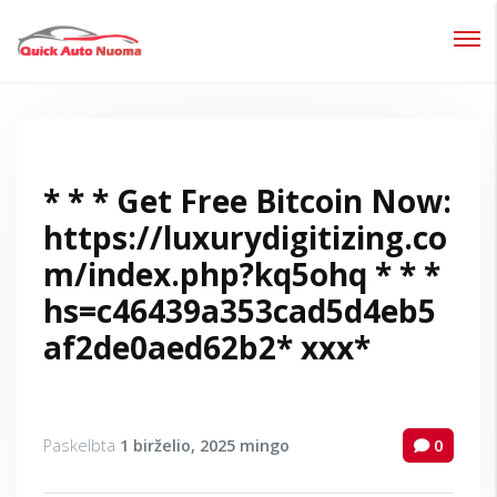
Prisijungti
Pamiršote slaptažodį?
* * * Get Free Bitcoin Now:
https://luxurydigitizing.co
m/index.php?kq5ohq * * *
hs=c46439a353cad5d4eb5
af2de0aed62b2* ххх*
Paskelbta
1 birželio, 2025
mingo
0