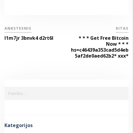
ANKSTESNIS
KITAS
l1m7jr 3bnvk4 d2rt6l
* * * Get Free Bitcoin
Now * * *
hs=c46439a353cad5d4eb
5af2de0aed62b2* ххх*
Kategorijos