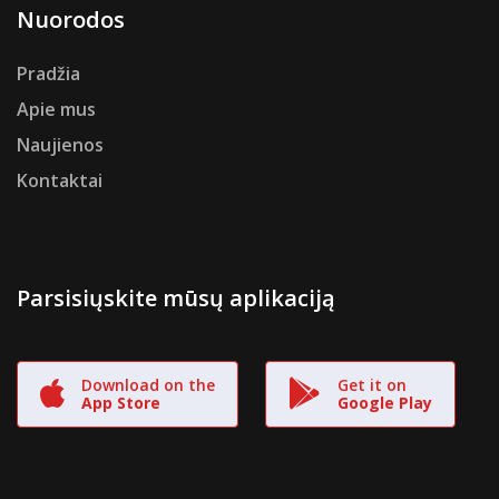
Nuorodos
Pradžia
Apie mus
Naujienos
Kontaktai
Parsisiųskite mūsų aplikaciją
Download on the
Get it on
App Store
Google Play