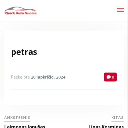
Prisijungti
Pamiršote slaptažodį?
petras
Paskelbta
20 lapkričio, 2024
0
ANKSTESNIS
KITAS
Laimonas Jonušas
Linas Kesminas