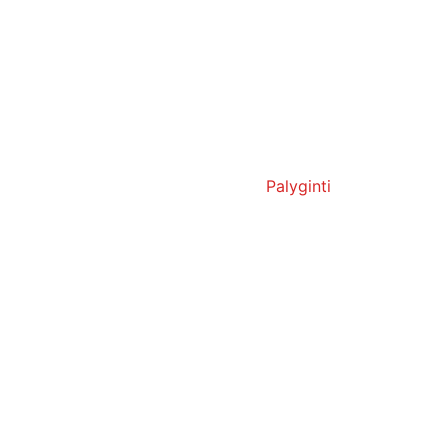
Palyginti