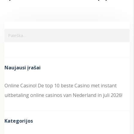
Naujausi įrašai
Online Casino! De top 10 beste Casino met instant
uitbetaling online casinos van Nederland in juli 2026!
Kategorijos