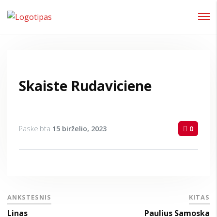
Prisijungti
Pamiršote slaptažodį?
Skaiste Rudaviciene
Paskelbta
15 birželio, 2023
0
ANKSTESNIS
KITAS
Linas
Paulius Samoska