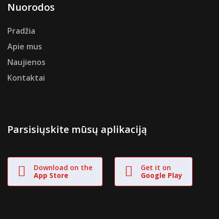
Nuorodos
Pradžia
Apie mus
Naujienos
Kontaktai
Parsisiųskite mūsų aplikaciją
Download on the
Get it on
App Store
Google Play