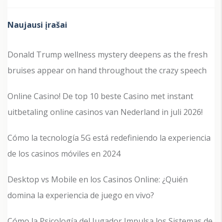
Naujausi įrašai
Donald Trump wellness mystery deepens as the fresh
bruises appear on hand throughout the crazy speech
Online Casino! De top 10 beste Casino met instant
uitbetaling online casinos van Nederland in juli 2026!
Cómo la tecnología 5G está redefiniendo la experiencia
de los casinos móviles en 2024
Desktop vs Mobile en los Casinos Online: ¿Quién
domina la experiencia de juego en vivo?
Cómo la Psicología del Jugador Impulsa los Sistemas de