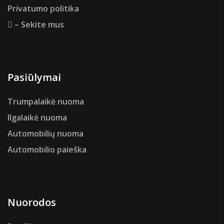
Privatumo politika
– Sekite mus
Pasiūlymai
Trumpalaikė nuoma
Ilgalaikė nuoma
Automobilių nuoma
Automobilio paieška
Nuorodos