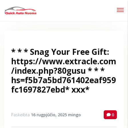
Prisijungti
Pamiršote slaptažodį?
* * * Snag Your Free Gift:
https://www.extracle.com
/index.php?80gusu * * *
hs=f5b7a5bd761402eaf959
fc1697827ebd* ххх*
Paskelbta
16 rugpjūčio, 2025
mingo
0