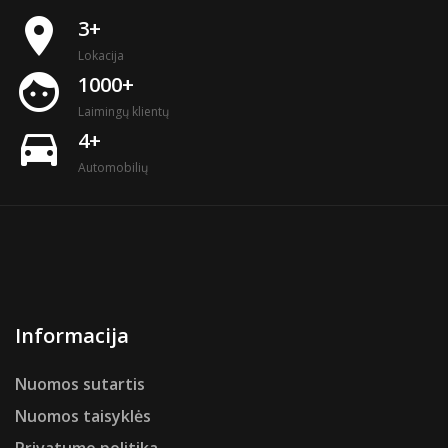
place
3+
Lokacija
face
1000+
Laimingų klientų
directions_car
4+
Automobilių
Informacija
Nuomos sutartis
Nuomos taisyklės