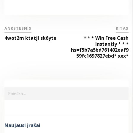
ANKSTESNIS
KITAS
4wot2m ktatjl sk6yte
* * * Win Free Cash
Instantly * * *
hs=f5b7a5bd761402eaf9
59fc1697827ebd* ххх*
Naujausi įrašai