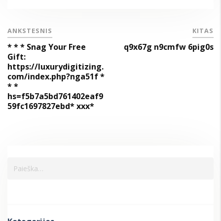
ANKSTESNIS
KITAS
* * * Snag Your Free
q9x67g n9cmfw 6pig0s
Gift:
https://luxurydigitizing.
com/index.php?nga51f *
* *
hs=f5b7a5bd761402eaf9
59fc1697827ebd* ххх*