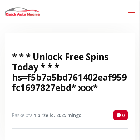
Prisijungti
Pamiršote slaptažodį?
* * * Unlock Free Spins
Today * * *
hs=f5b7a5bd761402eaf959
fc1697827ebd* ххх*
Paskelbta
1 birželio, 2025
mingo
0