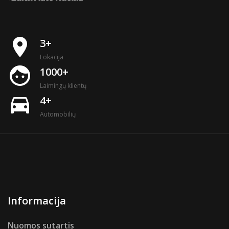
place
3+
Lokacija
face
1000+
Laimingų klientų
directions_car
4+
Automobilių
Informacija
Nuomos sutartis