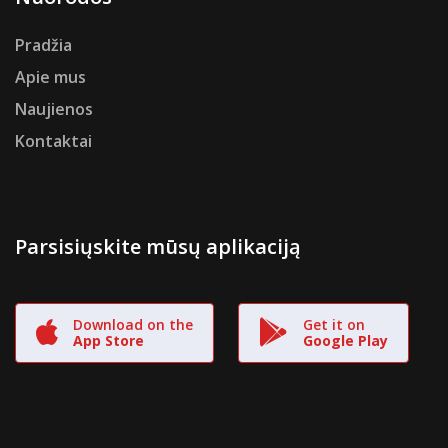
Pradžia
Apie mus
Naujienos
Kontaktai
Parsisiųskite mūsų aplikaciją
Download on the
Get it on
App Store
Google Play