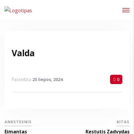
Prisijungti
Pamiršote slaptažodį?
Valda
Paskelbta
25 liepos, 2024
0
ANKSTESNIS
KITAS
Eimantas
Kestutis Zadvydas