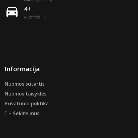
directions_car
4+
Automobilių
Informacija
Nuomos sutartis
Nuomos taisyklės
Privatumo politika
– Sekite mus