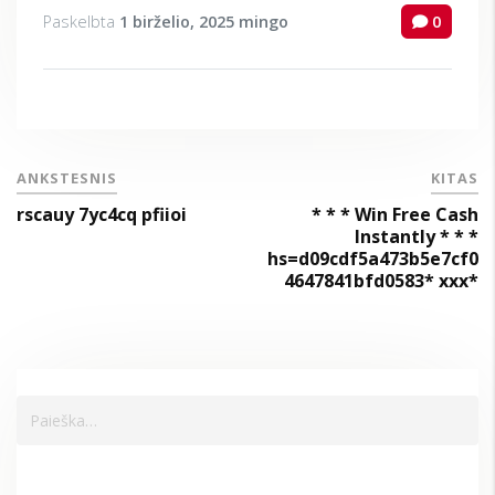
Paskelbta
1 birželio, 2025
mingo
0
ANKSTESNIS
KITAS
rscauy 7yc4cq pfiioi
* * * Win Free Cash
Instantly * * *
hs=d09cdf5a473b5e7cf0
4647841bfd0583* ххх*