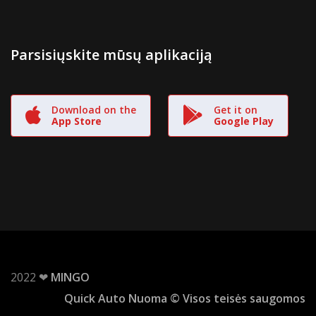
Parsisiųskite mūsų aplikaciją
Download on the
Get it on
App Store
Google Play
2022 ❤
MINGO
Quick Auto Nuoma © Visos teisės saugomos