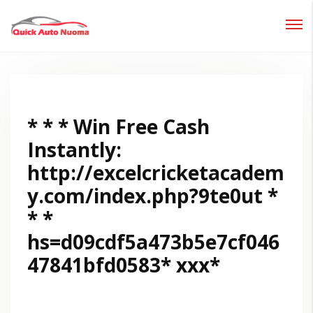
Prisijungti
Pamiršote slaptažodį?
* * * Win Free Cash
Instantly:
http://excelcricketacadem
y.com/index.php?9te0ut *
* *
hs=d09cdf5a473b5e7cf046
47841bfd0583* ххх*