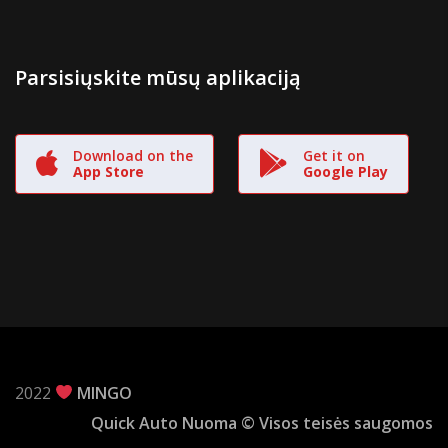
Parsisiųskite mūsų aplikaciją
Download on the
Get it on
App Store
Google Play
2022
MINGO
Quick Auto Nuoma © Visos teisės saugomos