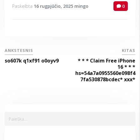
Paskelbta
16 rugpjūčio, 2025
mingo
0
ANKSTESNIS
KITAS
so607k q1xf91 o0oyv9
* * * Claim Free iPhone
16 * * *
hs=54a7a0955560e098f4
7fa530878bcdec* ххх*