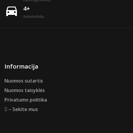
directions_car
4+
Automobilių
Informacija
Nuomos sutartis
Nuomos taisyklės
Privatumo politika
– Sekite mus