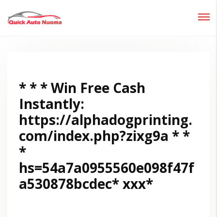
Prisijungti
Pamiršote slaptažodį?
* * * Win Free Cash
Instantly:
https://alphadogprinting.
com/index.php?zixg9a * *
*
hs=54a7a0955560e098f47f
a530878bcdec* ххх*