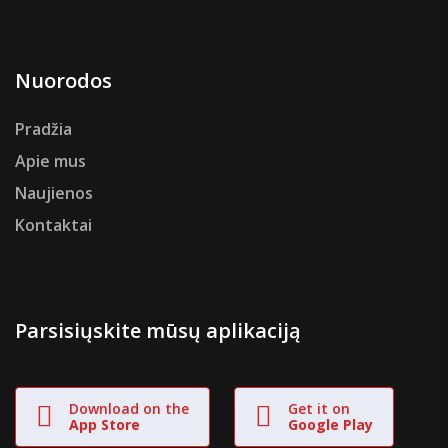
Nuorodos
Pradžia
Apie mus
Naujienos
Kontaktai
Parsisiųskite mūsų aplikaciją
Download on the
Get it on
App Store
Google Play