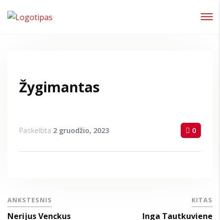
Prisijungti
Pamiršote slaptažodį?
Žygimantas
Paskelbta
2 gruodžio, 2023
0
ANKSTESNIS
KITAS
Nerijus Venckus
Inga Tautkuviene