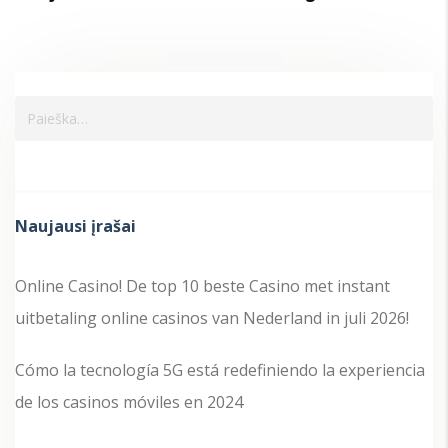
Naujausi įrašai
Online Casino! De top 10 beste Casino met instant
uitbetaling online casinos van Nederland in juli 2026!
Cómo la tecnología 5G está redefiniendo la experiencia
de los casinos móviles en 2024