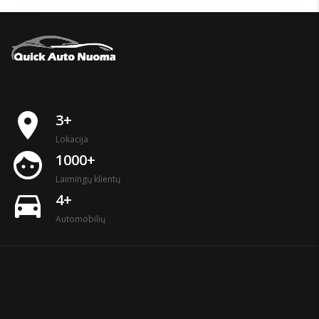
place
3+
Lokacija
face
1000+
Laimingų klientų
directions_car
4+
Automobilių