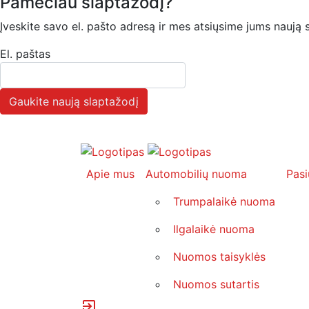
Pamečiau slaptažodį?
Įveskite savo el. pašto adresą ir mes atsiųsime jums naują s
El. paštas
Gaukite naują slaptažodį
Apie mus
Automobilių nuoma
Pasi
Trumpalaikė nuoma
Ilgalaikė nuoma
Nuomos taisyklės
Nuomos sutartis
exit_to_app