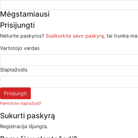
Mėgstamiausi
Prisijungti
Neturite paskyros?
Susikurkite savo paskyrą,
tai trunka ma
Vartotojo vardas
Slaptažodis
Prisijungti
Pamiršote slaptažodį?
Sukurti paskyrą
Registracija išjungta.