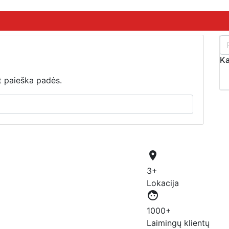
Ka
t paieška padės.
place
3+
Lokacija
face
1000+
Laimingų klientų