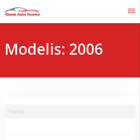
Prisijungti
Pamiršote slaptažodį?
Modelis:
2006