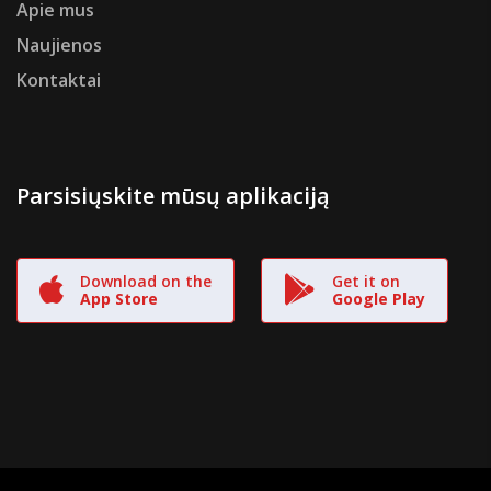
Apie mus
Naujienos
Kontaktai
Parsisiųskite mūsų aplikaciją
Download on the
Get it on
App Store
Google Play