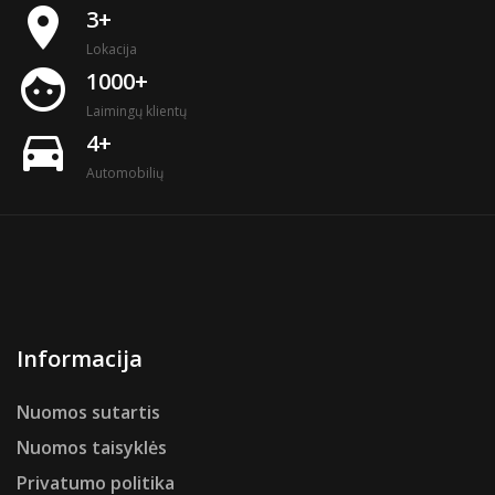
place
3+
Lokacija
face
1000+
Laimingų klientų
directions_car
4+
Automobilių
Informacija
Nuomos sutartis
Nuomos taisyklės
Privatumo politika