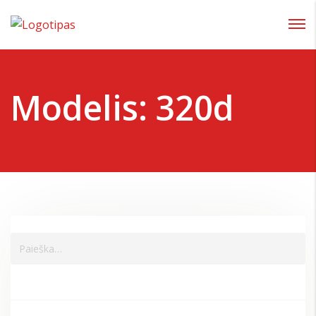
Prisijungti
Pamiršote slaptažodį?
Modelis:
320d