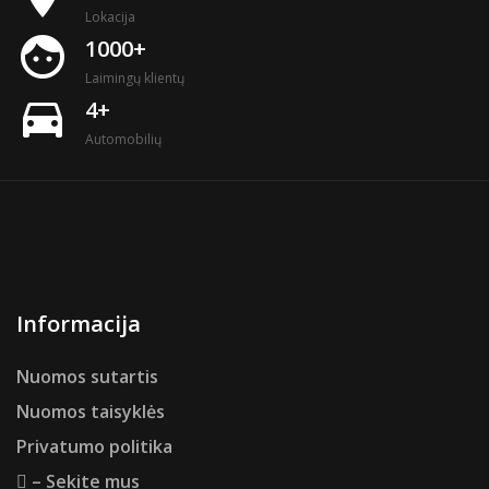
Lokacija
face
1000+
Laimingų klientų
directions_car
4+
Automobilių
Informacija
Nuomos sutartis
Nuomos taisyklės
Privatumo politika
– Sekite mus