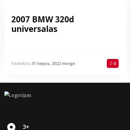
2007 BMW 320d
universalas
Paskelbta
31 liepos, 2022
mingo
0
place
3+