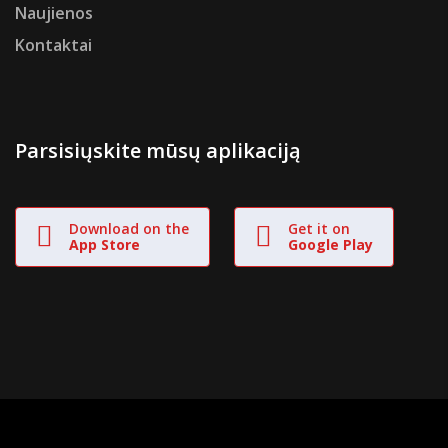
Naujienos
Kontaktai
Parsisiųskite mūsų aplikaciją
Download on the
Get it on
App Store
Google Play