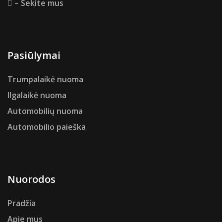
– Sekite mus
Pasiūlymai
Trumpalaikė nuoma
Ilgalaikė nuoma
Automobilių nuoma
Automobilio paieška
Nuorodos
Pradžia
Apie mus