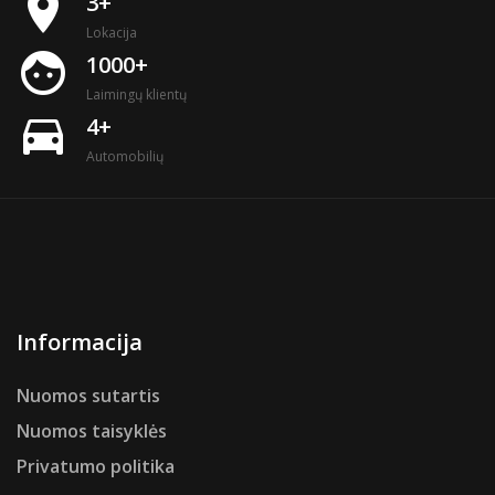
place
3+
Lokacija
face
1000+
Laimingų klientų
directions_car
4+
Automobilių
Informacija
Nuomos sutartis
Nuomos taisyklės
Privatumo politika