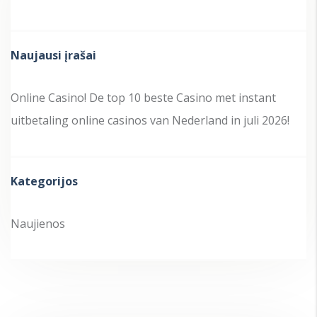
Naujausi įrašai
Online Casino! De top 10 beste Casino met instant
uitbetaling online casinos van Nederland in juli 2026!
Kategorijos
Naujienos