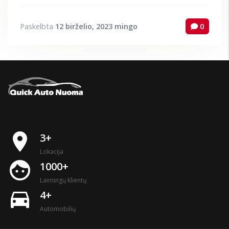
Paskelbta
12 birželio, 2023
mingo
0
place
3+
Lokacija
face
1000+
Laimingų klientų
directions_car
4+
Automobilių