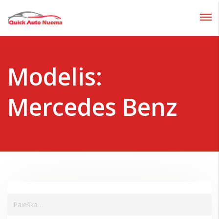
Prisijungti
Pamiršote slaptažodį?
Modelis:
Mercedes Benz