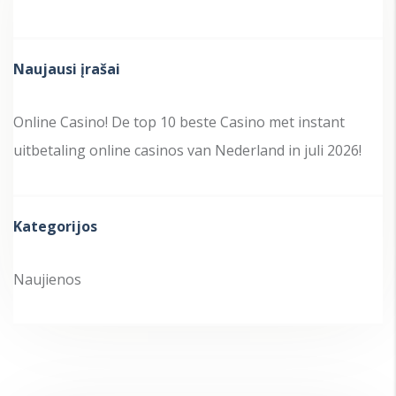
Naujausi įrašai
Online Casino! De top 10 beste Casino met instant
uitbetaling online casinos van Nederland in juli 2026!
Kategorijos
Naujienos