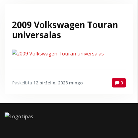
2009 Volkswagen Touran
universalas
Paskelbta
12 birželio, 2023
mingo
0