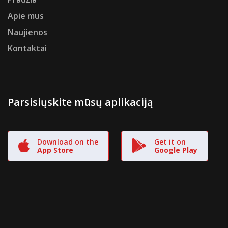
Apie mus
Naujienos
Kontaktai
Parsisiųskite mūsų aplikaciją
Download on the
Get it on
App Store
Google Play