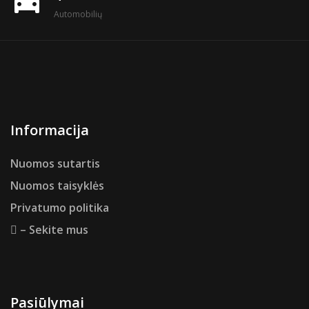
directions_car
Automobilių
Informacija
Nuomos sutartis
Nuomos taisyklės
Privatumo politika
– Sekite mus
Pasiūlymai