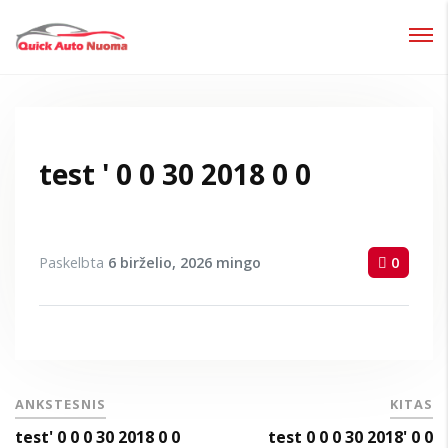
Prisijungti
Pamiršote slaptažodį?
test ' 0 0 30 2018 0 0
Paskelbta
6 birželio, 2026
mingo
0
ANKSTESNIS
KITAS
test' 0 0 0 30 2018 0 0
test 0 0 0 30 2018' 0 0