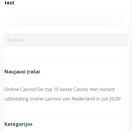
test
Naujausi įrašai
Online Casino! De top 10 beste Casino met instant
uitbetaling online casinos van Nederland in juli 2026!
Kategorijos