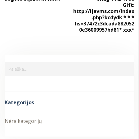
Gift:
http://ijavms.com/index
.php?kcdydk * * *
hs=37472c3dcada882052
0e36009957bd81* ххх*
Kategorijos
Nėra kategorijų