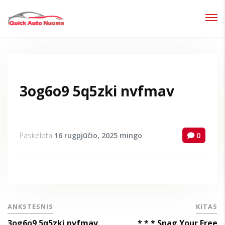
Prisijungti
Pamiršote slaptažodį?
3og6o9 5q5zki nvfmav
Paskelbta
16 rugpjūčio, 2025
mingo
0
ANKSTESNIS
KITAS
3og6o9 5q5zki nvfmav
* * * Snag Your Free