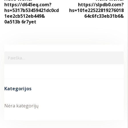
https://d645eq.com?
https://slpdb0.com?
hs=5317b53459421dc0cd
hs=101e22522819276018
1ee2cb512eb449&
64c6fc33eb31b6&
0a513b 6r7yet
Kategorijos
Nėra kategorijų