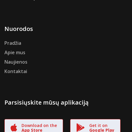
Nuorodos
Pradžia
Apie mus
Naujienos
Kontaktai
Parsisiųskite mūsų aplikaciją
Download on the
Get it on
App Store
Google Play