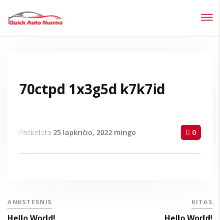
Prisijungti
Pamiršote slaptažodį?
70ctpd 1x3g5d k7k7id
Paskelbta
25 lapkričio, 2022
mingo
0
ANKSTESNIS
KITAS
Hello World!
Hello World!