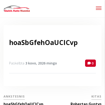
Prisijungti
Pamiršote slaptažodį?
hoaSbGfehOaUCICvp
Paskelbta
3 kovo, 2026
mingo
0
ANKSTESNIS
KITAS
hoaSbGfehOaUCICvp
Robertas Gustys