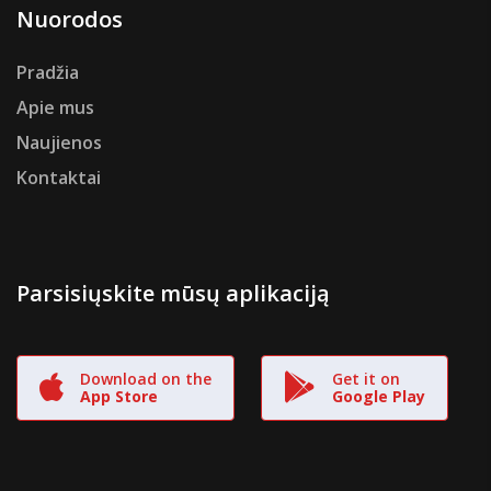
Nuorodos
Pradžia
Apie mus
Naujienos
Kontaktai
Parsisiųskite mūsų aplikaciją
Download on the
Get it on
App Store
Google Play