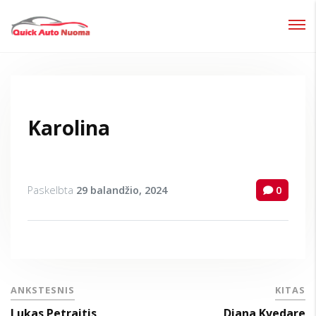
Prisijungti
Pamiršote slaptažodį?
Karolina
Paskelbta
29 balandžio, 2024
0
ANKSTESNIS
KITAS
Lukas Petraitis
Diana Kvedare