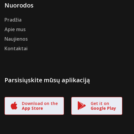
Nuorodos
Pradžia
Apie mus
Naujienos
Kontaktai
Parsisiųskite mūsų aplikaciją
Download on the
Get it on
App Store
Google Play