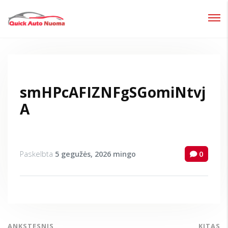
Prisijungti
Pamiršote slaptažodį?
smHPcAFIZNFgSGomiNtvj
A
Paskelbta
5 gegužės, 2026
mingo
0
ANKSTESNIS
KITAS