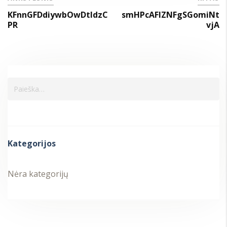
KFnnGFDdiywbOwDtIdzC
smHPcAFIZNFgSGomiNt
PR
vjA
Kategorijos
Nėra kategorijų