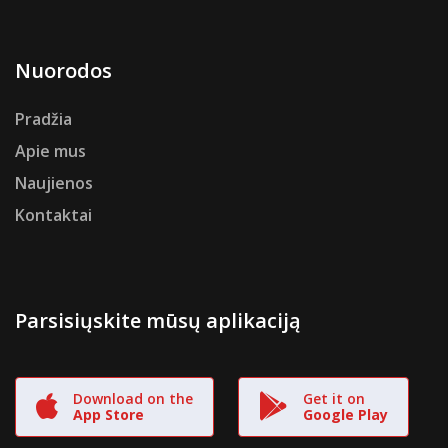
Nuorodos
Pradžia
Apie mus
Naujienos
Kontaktai
Parsisiųskite mūsų aplikaciją
Download on the
Get it on
App Store
Google Play