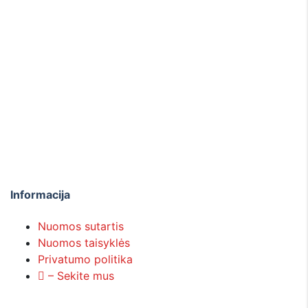
place
3+
Lokacija
face
1000+
Laimingų klientų
directions_car
4+
Automobilių
Informacija
Nuomos sutartis
Nuomos taisyklės
Privatumo politika
– Sekite mus