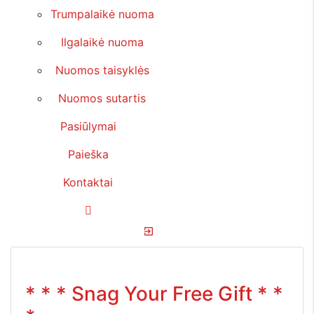
Trumpalaikė nuoma
Ilgalaikė nuoma
Nuomos taisyklės
Nuomos sutartis
Pasiūlymai
Paieška
Kontaktai
exit_to_app
* * * Snag Your Free Gift * *