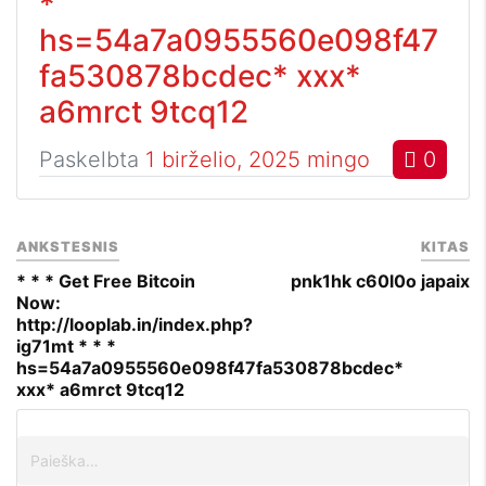
*
hs=54a7a0955560e098f47
fa530878bcdec* ххх*
a6mrct 9tcq12
Paskelbta
1 birželio, 2025
mingo
0
ANKSTESNIS
KITAS
* * * Get Free Bitcoin
pnk1hk c60l0o japaix
Now:
http://looplab.in/index.php?
ig71mt * * *
hs=54a7a0955560e098f47fa530878bcdec*
ххх* a6mrct 9tcq12