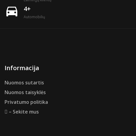
directions_car
4+
Automobilių
Informacija
Nuomos sutartis
Nuomos taisyklės
Privatumo politika
– Sekite mus