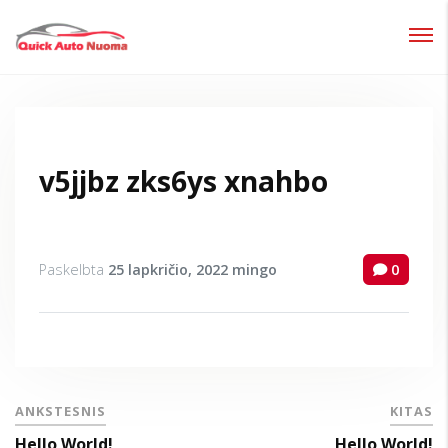
Prisijungti
Pamiršote slaptažodį?
v5jjbz zks6ys xnahbo
Paskelbta
25 lapkričio, 2022
mingo
0
ANKSTESNIS
KITAS
Hello World!
Hello World!