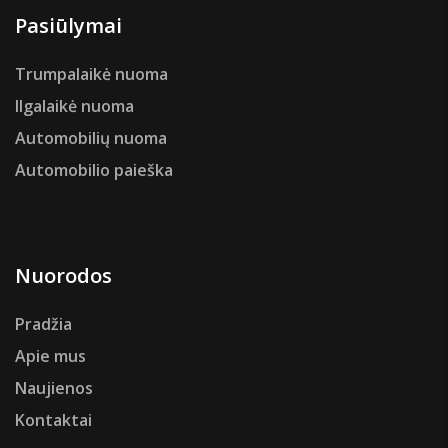
Pasiūlymai
Trumpalaikė nuoma
Ilgalaikė nuoma
Automobilių nuoma
Automobilio paieška
Nuorodos
Pradžia
Apie mus
Naujienos
Kontaktai