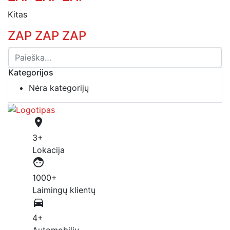
Kitas
ZAP ZAP ZAP
Kategorijos
Nėra kategorijų
place
3+
Lokacija
face
1000+
Laimingų klientų
directions_car
4+