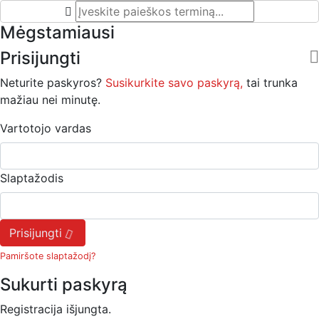
Mėgstamiausi
Prisijungti
Neturite paskyros?
Susikurkite savo paskyrą,
tai trunka
mažiau nei minutę.
Vartotojo vardas
Slaptažodis
Prisijungti
Pamiršote slaptažodį?
Sukurti paskyrą
Registracija išjungta.