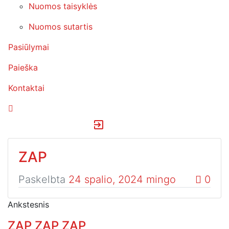
Nuomos taisyklės
Nuomos sutartis
Pasiūlymai
Paieška
Kontaktai
exit_to_app
ZAP
Paskelbta
24 spalio, 2024
mingo
0
Ankstesnis
ZAP ZAP ZAP