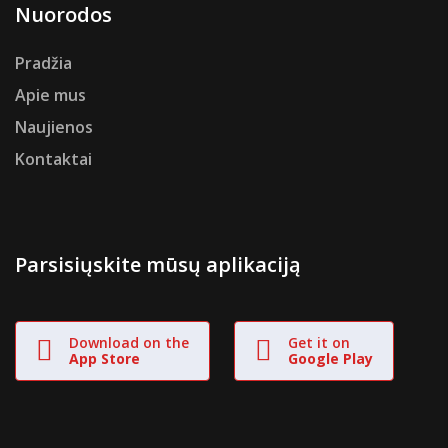
Nuorodos
Pradžia
Apie mus
Naujienos
Kontaktai
Parsisiųskite mūsų aplikaciją
Download on the
Get it on
App Store
Google Play