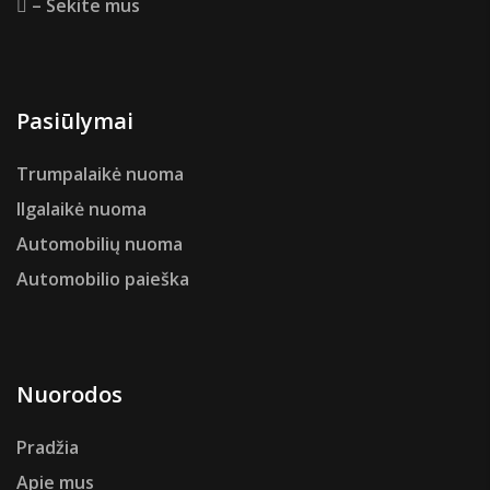
– Sekite mus
Pasiūlymai
Trumpalaikė nuoma
Ilgalaikė nuoma
Automobilių nuoma
Automobilio paieška
Nuorodos
Pradžia
Apie mus