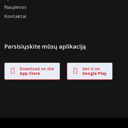
Naujienos
Kontaktai
Parsisiųskite mūsų aplikaciją
Download on the
Get it on
App Store
Google Play