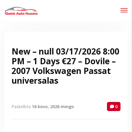
Prisijungti
Pamiršote slaptažodį?
New – null 03/17/2026 8:00
PM – 1 Days €27 – Dovile –
2007 Volkswagen Passat
universalas
Paskelbta
16 kovo, 2026
mingo
0