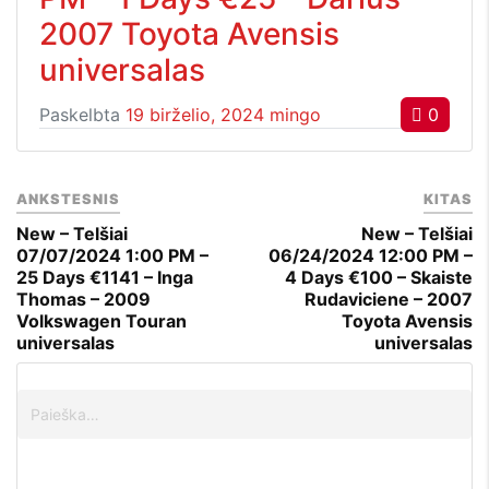
2007 Toyota Avensis
universalas
Paskelbta
19 birželio, 2024
mingo
0
ANKSTESNIS
KITAS
New – Telšiai
New – Telšiai
07/07/2024 1:00 PM –
06/24/2024 12:00 PM –
25 Days €1141 – Inga
4 Days €100 – Skaiste
Thomas – 2009
Rudaviciene – 2007
Volkswagen Touran
Toyota Avensis
universalas
universalas