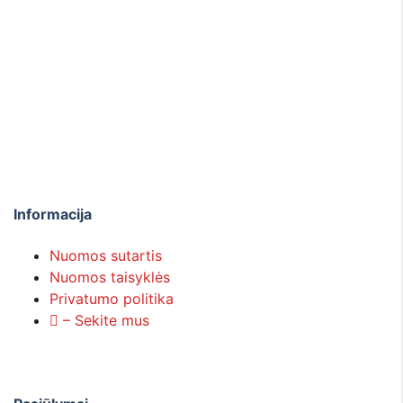
place
3+
Lokacija
face
1000+
Laimingų klientų
directions_car
4+
Automobilių
Informacija
Nuomos sutartis
Nuomos taisyklės
Privatumo politika
– Sekite mus