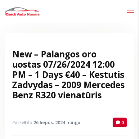
Prisijungti
Pamiršote slaptažodį?
New – Palangos oro
uostas 07/26/2024 12:00
PM – 1 Days €40 – Kestutis
Zadvydas – 2009 Mercedes
Benz R320 vienatūris
Paskelbta
26 liepos, 2024
mingo
0