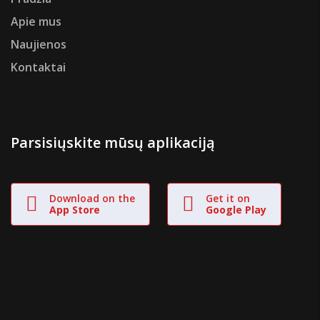
Apie mus
Naujienos
Kontaktai
Parsisiųskite mūsų aplikaciją
Download on the
Get it on
App Store
Google Play