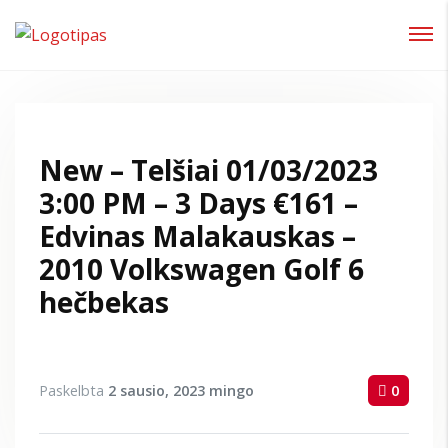
Prisijungti
Pamiršote slaptažodį?
New – Telšiai 01/03/2023
3:00 PM – 3 Days €161 –
Edvinas Malakauskas –
2010 Volkswagen Golf 6
hečbekas
Paskelbta
2 sausio, 2023
mingo
0