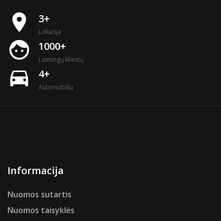
place
3+
Lokacija
face
1000+
Laimingų klientų
directions_car
4+
Automobilių
Informacija
Nuomos sutartis
Nuomos taisyklės