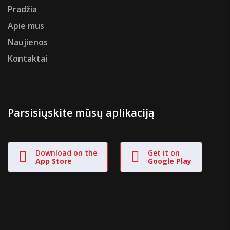
Pradžia
Apie mus
Naujienos
Kontaktai
Parsisiųskite mūsų aplikaciją
Download on the
Get it on
App Store
Google Play